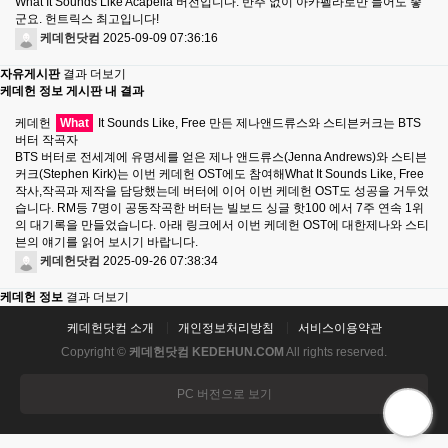
What It Sounds Like Acapella 버전입니다. 반주 없이 아카펠라로만 들어도 좋
군요. 헌트릭스 최고입니다!
케데헌닷컴
2025-09-09 07:36:16
자유게시판
결과 더보기
케데헌 정보 게시판 내 결과
케데헌
What
It Sounds Like, Free 만든 제나앤드류스와 스티븐커크는 BTS
버터 작곡자
BTS 버터로 전세계에 유명세를 얻은 제나 앤드류스(Jenna Andrews)와 스티븐
커크(Stephen Kirk)는 이번 케데헌 OST에도 참여해What It Sounds Like, Free
작사,작곡과 제작을 담당했는데 버터에 이어 이번 케데헌 OST도 성공을 거두었
습니다. RM등 7명이 공동작곡한 버터는 빌보드 싱글 핫100 에서 7주 연속 1위
의 대기록을 만들었습니다. 아래 링크에서 이번 케데헌 OST에 대한제나와 스티
븐의 얘기를 읽어 보시기 바랍니다.
케데헌닷컴
2025-09-26 07:38:34
케데헌 정보
결과 더보기
케데헌닷컴 소개
개인정보처리방침
서비스이용약관
Copyright ©
케데헌닷컴 KEDEHUN.COM
All rights reserved.
PC 버전으로 보기