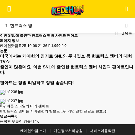
헌트릭스 방
목록
이번 SNL에 출연한 헌트릭스 멤버 사진과 팬아트
페이지 정보
케데헌닷컴
25-10-08 21:36
1,090
0
본문
미국에서는 케데헌의 인기로 SNL와 투나잇쇼 등 헌트릭스 멤버의 대형
TV쇼
출연이 많은데요 이번 SNL에 출연한 헌트릭스 멤버 사진과 팬아트입니
다.
팬아트는 정말 리얼하고 정말 좋습니다!
귀여운 스타일의 미라 팬아트
헌트릭스 멤머들 지미펠런의 빌보드 1위 기념 앨범 전달로 환호성!
댓글목록
0
등록된 댓글이 없습니다.
케데헌닷컴 소개
개인정보처리방침
서비스이용약관