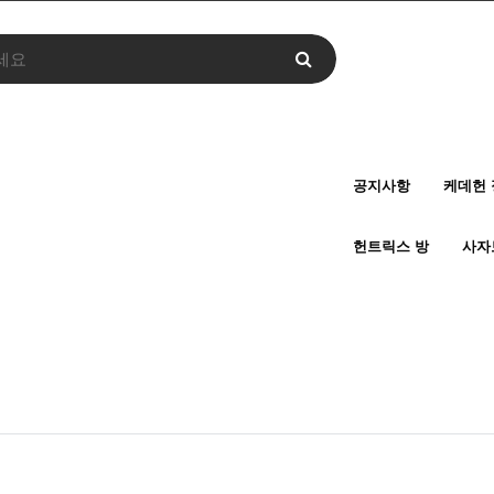
공지사항
케데헌 
헌트릭스 방
사자