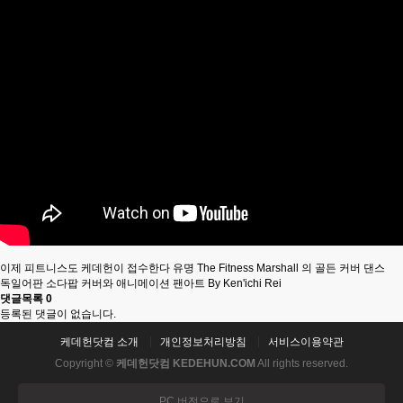
이제 피트니스도 케데헌이 접수한다 유명 The Fitness Marshall 의 골든 커버 댄스
독일어판 소다팝 커버와 애니메이션 팬아트 By Ken'ichi Rei
댓글목록
0
등록된 댓글이 없습니다.
케데헌닷컴 소개
개인정보처리방침
서비스이용약관
Copyright ©
케데헌닷컴 KEDEHUN.COM
All rights reserved.
PC 버전으로 보기