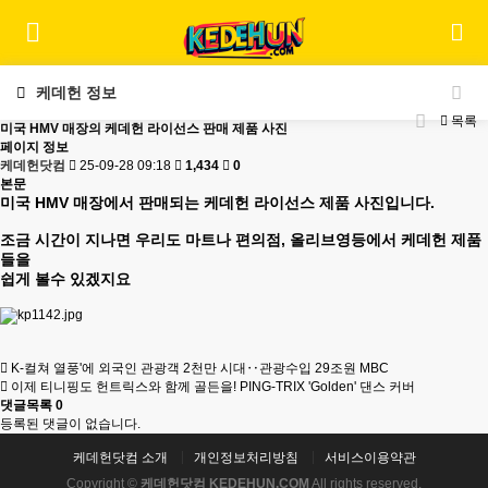
케데헌 정보
목록
미국 HMV 매장의 케데헌 라이선스 판매 제품 사진
페이지 정보
케데헌닷컴
25-09-28 09:18
1,434
0
본문
미국 HMV 매장에서 판매되는 케데헌 라이선스 제품 사진입니다.
조금 시간이 지나면 우리도 마트나 편의점, 올리브영등에서 케데헌 제품
들을
쉽게 볼수 있겠지요
K-컬쳐 열풍'에 외국인 관광객 2천만 시대‥관광수입 29조원 MBC
이제 티니핑도 헌트릭스와 함께 골든을! PING-TRIX 'Golden' 댄스 커버
댓글목록
0
등록된 댓글이 없습니다.
케데헌닷컴 소개
개인정보처리방침
서비스이용약관
Copyright ©
케데헌닷컴 KEDEHUN.COM
All rights reserved.