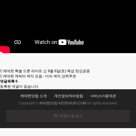
케데헌 특별 드론 라이트 쇼 9월 6일(토) 뚝섬 한강공원
케데헌 캐릭터 케익 모음 - 더피 케익 강력추천
댓글목록
0
등록된 댓글이 없습니다.
케데헌닷컴 소개
개인정보처리방침
서비스이용약관
Copyright ©
케데헌닷컴 KEDEHUN.COM
All rights reserved.
PC 버전으로 보기