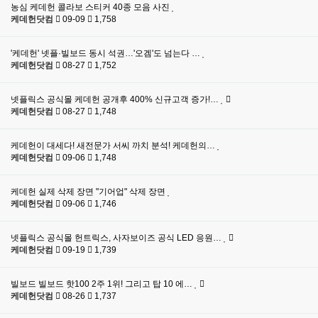
농심 케데헌 콜라보 스티커 40종 모음 사진
케데헌닷컴
09-09
1,758
'케데헌' 넷플·빌보드 동시 석권…'오겜'도 넘는다 …
케데헌닷컴
08-27
1,752
넷플릭스 공식몰 케데헌 공개후 400% 신규고객 증가!…
케데헌닷컴
08-27
1,748
케데헌이 대세다! 새전문가 서씨 까치 분석! 케데헌의…
케데헌닷컴
09-06
1,748
케데헌 실제 삭제 장면 "기어업" 삭제 장면
케데헌닷컴
09-06
1,746
넷플릭스 공식몰 헌트릭스, 사자보이즈 공식 LED 응원…
케데헌닷컴
09-19
1,739
빌보드 빌보드 핫100 2주 1위! 그리고 탑 10 에…
케데헌닷컴
08-26
1,737