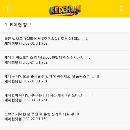
케데헌 정보
골든 빌보드 핫100 에서 3주연속 1위로 예상! 탑1…
케데헌닷컴
09-01
1,763
케데헌 박스오피스 강타! 2,000만달러 이상수익, 넷…
케데헌닷컴
08-24
1,762
케데몬 게임으로 출시될수 있다 연락주세요! 넷플릭스 게…
케데헌닷컴
09-01
1,761
케데헌이 대세입니다 대세! 테니스 세계 1위 노바크 …
케데헌닷컴
09-03
1,761
포브스 케데헌 손 묶인 채 흥행 신기록 세웠다!
케데헌닷컴
08-27
1,760